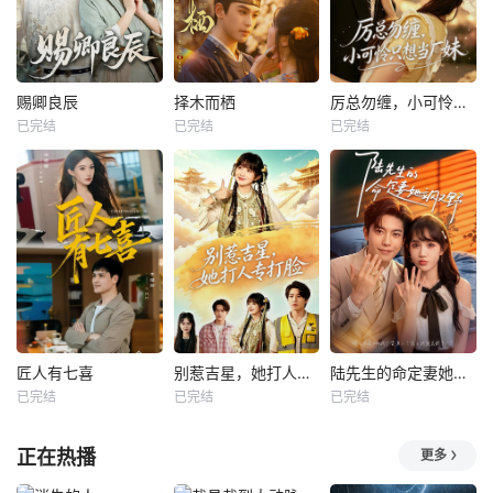
赐卿良辰
择木而栖
厉总勿缠，小可怜只想当厂妹
已完结
已完结
已完结
匠人有七喜
别惹吉星，她打人专打脸
陆先生的命定妻她飒又野
已完结
已完结
已完结
正在热播
更多