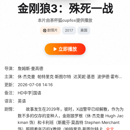
金刚狼3：殊死一战
本片由茶杯狐cupfox提供播放
剧情片
2017
美国
立即播放
导演：
詹姆斯·曼高德
主演：
休·杰克曼
帕特里克·斯图尔特
达芙妮·基恩
波伊德·霍布鲁克
更新：
2026-07-08 14:16
备注：
HD中字|国语
语言：
英语
剧情：
故事发生在2029年，彼时，X战警早已经解散，作为为
数不多的仅存的变种人，金刚狼罗根（休·杰克曼 Hugh Jac
kman 饰）和卡利班（斯戴芬·莫昌特 Stephen Merchant
饰）照顾着年迈的X教授（帕特里克·斯图尔特 P...
全文