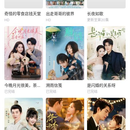
奇怪的零食店钱天堂
出走哥哥的彼界
长夜如歌
HD
HD
更新至第20集
今晚月光很美，茶香四溢
溯雨信笺
是闪婚的关系呀
已完结
已完结
已完结