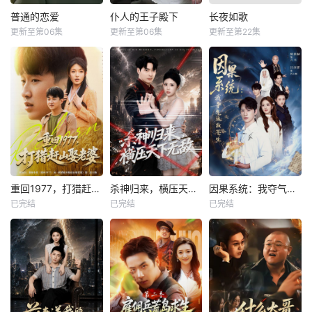
普通的恋爱
仆人的王子殿下
长夜如歌
更新至第06集
更新至第06集
更新至第22集
重回1977，打猎赶山娶老婆
杀神归来，横压天下无敌
因果系统：我夺气运救苍生
已完结
已完结
已完结