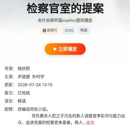
检察官室的提案
本片由茶杯狐cupfox提供播放
剧情片
2026
韩国
立即播放
导演：
杨庆熙
主演：
尹道健
朴时宇
更新：
2026-07-24 13:15
备注：
已完结
语言：
韩语
剧情：
改编自同名小说。
背负着杀人犯之子污名的新人调查官李彩河与能力出
众、追求完美的检察官朱泰善，两人...
全文