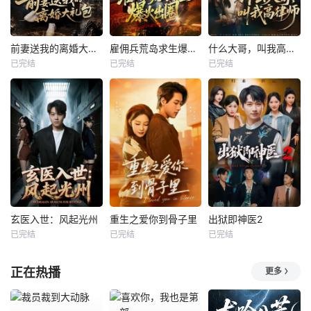
前妻送我的离婚大礼包
雇佣兵荒岛求生爆火出圈第二季
什么大哥，叫我高律师
已完结
已完结
已完结
玄医入世：风起光州
重生之爱你到骨子里
出狱即神医2
已完结
已完结
已完结
正在热播
更多