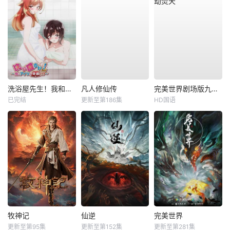
洗浴屋先生！我和那家伙在女浴池！？
凡人修仙传
完美世界剧场版九劫焚天
已完结
更新至第186集
HD国语
牧神记
仙逆
完美世界
更新至第95集
更新至第152集
更新至第281集