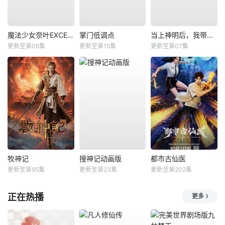
魔法少女奈叶EXCEEDS Gun Blaze Vengeance
掌门低调点
当上神明后，我带着信徒干翻了废土
更新至第06集
更新至第15集
更新至第07集
牧神记
搜神记动画版
都市古仙医
更新至第95集
更新至第23集
更新至第202集
正在热播
更多