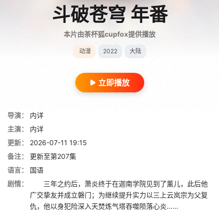
斗破苍穹 年番
本片由茶杯狐cupfox提供播放
动漫
2022
大陆
立即播放
导演：
内详
主演：
内详
更新：
2026-07-11 19:15
备注：
更新至第207集
语言：
国语
剧情：
三年之约后，萧炎终于在迦南学院见到了薰儿，此后他
广交挚友并成立磐门；为继续提升实力以三上云岚宗为父复
仇，他以身犯险深入天焚炼气塔吞噬陨落心炎……