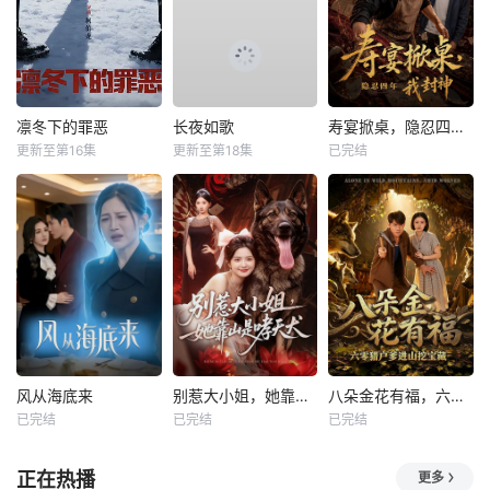
凛冬下的罪恶
长夜如歌
寿宴掀桌，隐忍四年我封神
更新至第16集
更新至第18集
已完结
风从海底来
别惹大小姐，她靠山是哮天犬
八朵金花有福，六零猎户爹进山挖宝藏
已完结
已完结
已完结
正在热播
更多