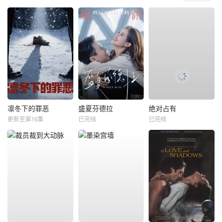
凛冬下的罪恶
盛夏芬德拉
绝对占有
更新至第16集
已完结
已完结