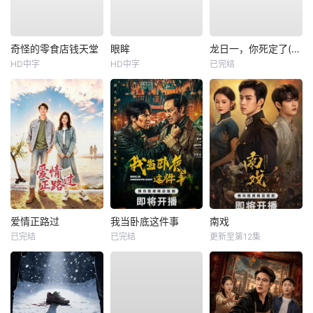
奇怪的零食店钱天堂
眼眸
龙日一，你死定了(短剧)
HD中字
HD中字
已完结
爱情正路过
我当卧底这件事
南戏
已完结
已完结
更新至第12集