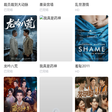
裁员裁到大动脉
墨染宫墙
乱世激情
已完结
已完结
HD
龙吟八荒
我真是药神
羞耻2011
已完结
已完结
HD