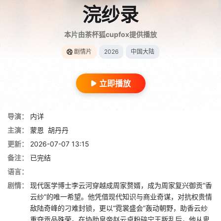
浣纱录
本片由茶杯狐cupfox提供播放
剧情片
2026
中国大陆
立即播放
导演：
内详
主演：
蒙恩
胡丹丹
更新：
2026-07-07 13:15
备注：
已完结
语言：
剧情：
现代医学博士李云河穿越成周家赘婿，成为周家复兴御贡“香
云纱”的唯一希望。他凭借现代知识与商业奇谋，对抗权贵情
敌陆奇峰的刁难封锁，更以“霓裳盛会”轰动朝野，助香云纱
重夺贡品殊荣。在协助皇帝赵云卓粉碎宁王叛乱后，他从卑