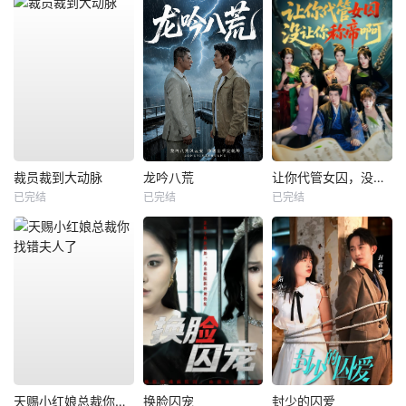
裁员裁到大动脉
龙吟八荒
让你代管女囚，没让你称帝啊
已完结
已完结
已完结
天赐小红娘总裁你找错夫人了
换脸囚宠
封少的囚爱