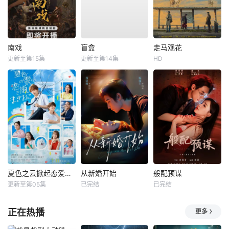
南戏
盲盒
走马观花
更新至第15集
更新至第14集
HD
夏色之云掀起恋爱与风暴
从新婚开始
般配预谋
更新至第05集
已完结
已完结
正在热播
更多