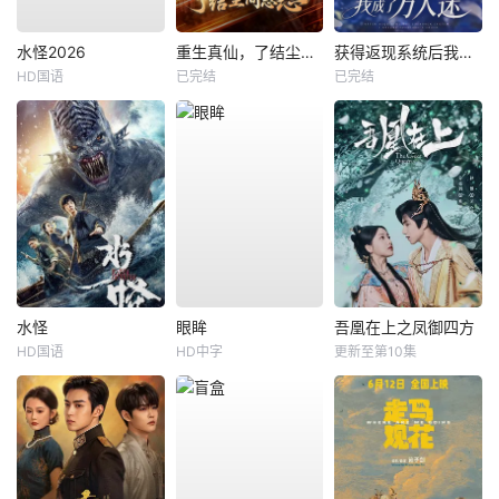
水怪2026
重生真仙，了结尘间恩怨
获得返现系统后我成了万人迷
HD国语
已完结
已完结
水怪
眼眸
吾凰在上之凤御四方
HD国语
HD中字
更新至第10集