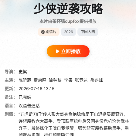
少侠逆袭攻略
本片由茶杯狐cupfox提供播放
剧情片
2026
中国大陆
立即播放
导演：
史梁
主演：
陈昕葳
费启鸣
喻钟黎
李果
张竞达
岳冬峰
更新：
2026-07-16 13:15
备注：
已完结
语言：
汉语普通话
剧情：
“五虎断刀门”传人彭大盛身负绝脉命局下山退婚屡遭奇遇，
连斩魔教六大高手，登顶联军统帅后又因身份危机沦为武林
弃子，最终炼化玉魄自我觉醒，强势斩灭魔教幕后黑手，重
塑武林规则，携红颜退隐江湖……