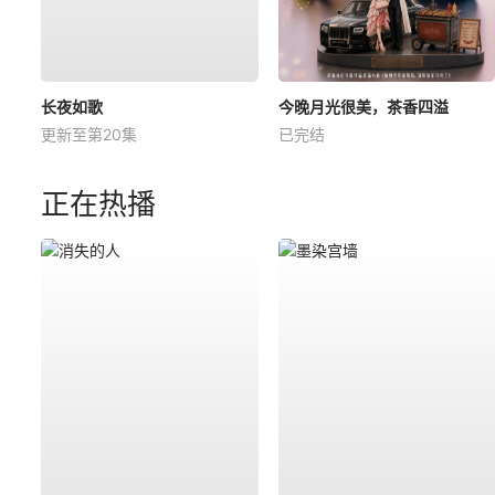
长夜如歌
今晚月光很美，茶香四溢
更新至第20集
已完结
正在热播