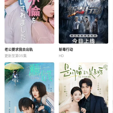
老公要求我去出轨
斩毒行动
更新至第05集
HD