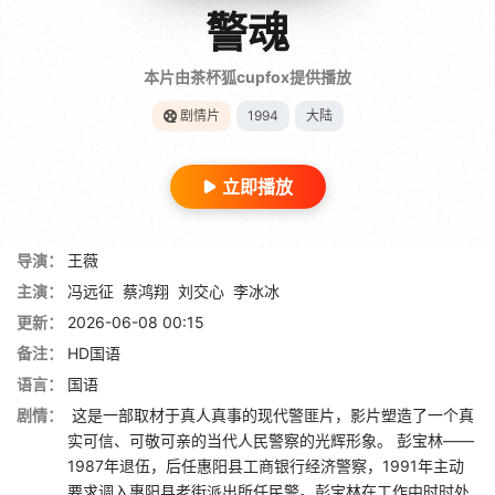
警魂
本片由茶杯狐cupfox提供播放
剧情片
1994
大陆
立即播放
导演：
王薇
主演：
冯远征
蔡鸿翔
刘交心
李冰冰
更新：
2026-06-08 00:15
备注：
HD国语
语言：
国语
剧情：
这是一部取材于真人真事的现代警匪片，影片塑造了一个真
实可信、可敬可亲的当代人民警察的光辉形象。 彭宝林——
1987年退伍，后任惠阳县工商银行经济警察，1991年主动
要求调入惠阳县老街派出所任民警。彭宝林在工作中时时处