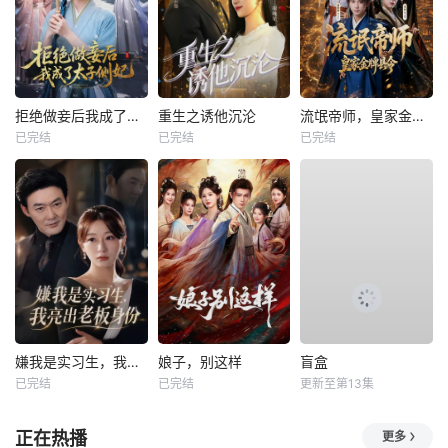
拒绝做妾后我成了太子侧妃
重生之诱他沉沦
流氓帝师，皇家金牌县令
已完结
已完结
已完结
嫌我是实习生，我亮出老板身份
娘子，别这样
盲盒
已完结
已完结
更新至第13集
正在热播
更多