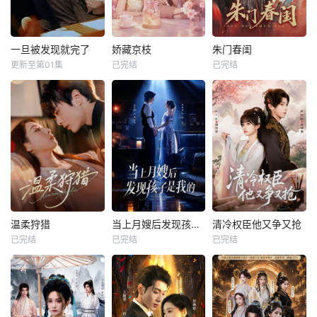
一旦被发现就完了
娇藏京枝
朱门春闺
更新至第01集
已完结
已完结
温柔狩猎
当上月嫂后发现孩子是我的
清冷权臣他又争又抢
已完结
已完结
已完结