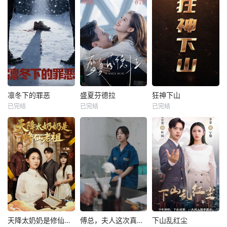
凛冬下的罪恶
盛夏芬德拉
狂神下山
已完结
已完结
已完结
天降太奶奶是修仙老祖
傅总，夫人这次真的死了
下山乱红尘