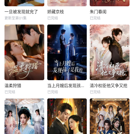
一旦被发现就完了
娇藏京枝
朱门春闺
更新至第01集
已完结
已完结
温柔狩猎
当上月嫂后发现孩子是我的
清冷权臣他又争又抢
已完结
已完结
已完结