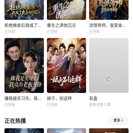
拒绝做妾后我成了太子侧妃
重生之诱他沉沦
流氓帝师，皇家金牌县令
已完结
已完结
已完结
嫌我是实习生，我亮出老板身份
娘子，别这样
盲盒
已完结
已完结
更新至第13集
正在热播
更多