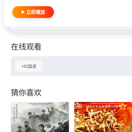
立即播放
在线观看
HD国语
猜你喜欢