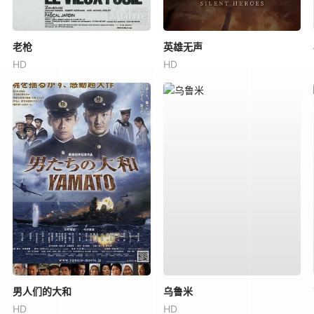
老枪
英雄无声
HD
HD
男人们的大和
乌鲁米
HD
HD