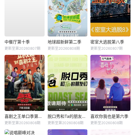
中餐厅第十季
地球超新鲜第二季
密室大逃脱第八季
更新至第20260807期
更新至20260808期
更新至20260807期
喜剧之王单口季第三季
脱口秀和Ta的朋友们第三季
喜欢你我也是第六季
更新至第20260808期
更新至第20260808期
更新至20260808期