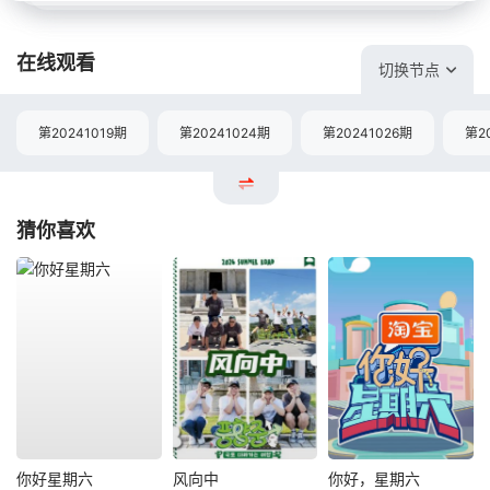
在线观看
切换节点
第20241019期
第20241024期
第20241026期
第2
猜你喜欢
你好星期六
风向中
你好，星期六