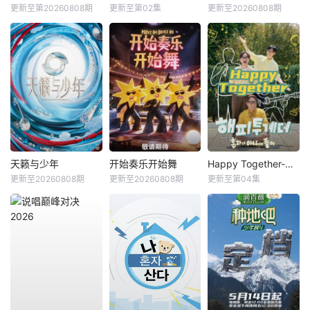
更新至第20260808期
更新至第02集
更新至20260808期
天籁与少年
开始奏乐开始舞
Happy Together-不是一个人真好
更新至20260808期
更新至20260808期
更新至第04集