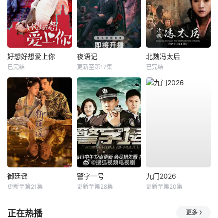
好想好想爱上你
夜语记
北魏冯太后
已完结
更新至第17集
已完结
御廷谣
警字一号
九门2026
更新至第21集
更新至第28集
更新至第20集
正在热播
更多