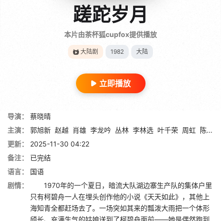
蹉跎岁月
本片由茶杯狐cupfox提供播放
大陆剧
1982
大陆
立即播放
导演：
蔡晓晴
主演：
郭旭新
赵越
肖雄
李龙吟
丛林
李林选
叶千荣
周虹
陈玛娅
更新：
2025-11-30 04:22
备注：
已完结
语言：
国语
剧情：
1970年的一个夏日，暗流大队湖边寨生产队的集体户里
只有柯碧舟一人在埋头创作他的小说《天天如此》，其他上
海知青全都赶场去了。一场突如其来的瓢泼大雨把一个体形
颀长、充满生气的姑娘送到了柯碧舟面前——她是偶然跑到