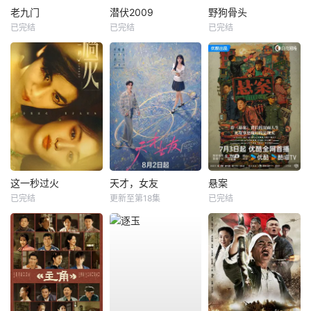
老九门
潜伏2009
野狗骨头
已完结
已完结
已完结
这一秒过火
天才，女友
悬案
已完结
更新至第18集
已完结