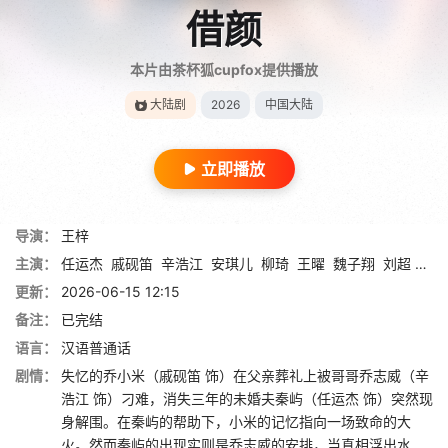
借颜
本片由茶杯狐cupfox提供播放
大陆剧
2026
中国大陆
立即播放
导演：
王梓
主演：
任运杰
戚砚笛
辛浩江
安琪儿
柳琦
王曜
魏子翔
刘超 Chao Liu
更新：
2026-06-15 12:15
备注：
已完结
语言：
汉语普通话
剧情：
失忆的乔小米（戚砚笛 饰）在父亲葬礼上被哥哥乔志威（辛
浩江 饰）刁难，消失三年的未婚夫秦屿（任运杰 饰）突然现
身解围。在秦屿的帮助下，小米的记忆指向一场致命的大
火。然而秦屿的出现实则是乔志威的安排，当真相浮出水