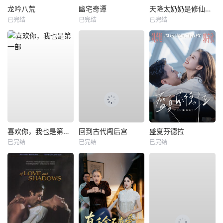
龙吟八荒
幽宅奇谭
天降太奶奶是修仙老祖
已完结
已完结
已完结
喜欢你，我也是第一部
回到古代闯后宫
盛夏芬德拉
已完结
已完结
已完结