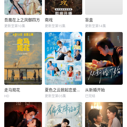
吾凰在上之凤御四方
南戏
盲盒
更新至第10集
更新至第15集
更新至第14集
走马观花
夏色之云掀起恋爱与风暴
从新婚开始
HD
更新至第05集
已完结