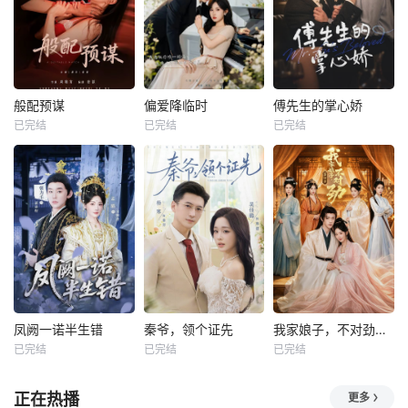
般配预谋
偏爱降临时
傅先生的掌心娇
已完结
已完结
已完结
凤阙一诺半生错
秦爷，领个证先
我家娘子，不对劲第四季
已完结
已完结
已完结
正在热播
更多