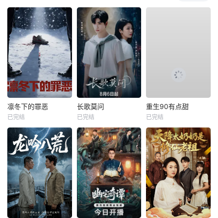
凛冬下的罪恶
长歌莫问
重生90有点甜
已完结
已完结
已完结