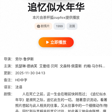
追忆似水年华
本片由茶杯狐cupfox提供播放
剧情片
1999
法国
立即播放
导演：
劳尔·鲁伊斯
主演：
凯瑟琳·德纳芙
艾曼纽·贝阿
文森特·佩雷斯
约翰·马尔科维奇
更新：
2025-11-30 04:13
备注：
HD中字
语言：
法语
剧情：
人在死亡之前，这一生会在眼前快转而过；《追忆似水
年华》是濒死之际，追忆此生的一切。 随著意识流动，看著
照片想起与此人相关的往事，又从往事中的一个细微动作/物
品，回忆到与其相关的其它过往，如此再三地自由联想，便