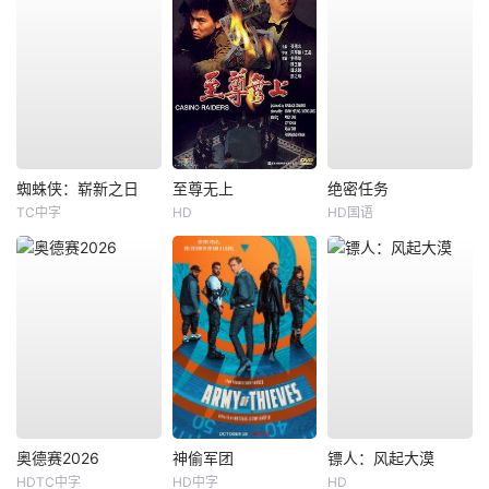
蜘蛛侠：崭新之日
至尊无上
绝密任务
TC中字
HD
HD国语
奥德赛2026
神偷军团
镖人：风起大漠
HDTC中字
HD中字
HD