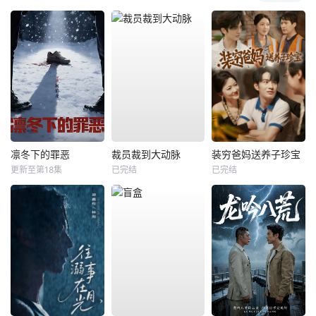
凛冬下的罪恶
裁员裁到大动脉
装穷爸妈送养子珍宝
更新至第18集
已完结
已完结