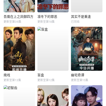
吾凰在上之凤御四方
凛冬下的罪恶
其实不是重逢
更新至第06集
更新至第18集
已完结
南戏
盲盒
幽宅奇谭
更新至第13集
更新至第12集
更新至第15集