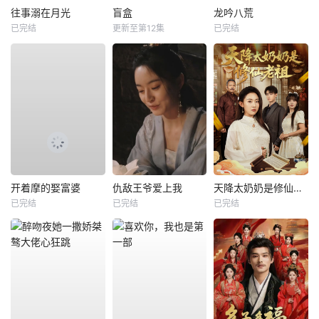
往事溺在月光
盲盒
龙吟八荒
已完结
更新至第12集
已完结
开着摩的娶富婆
仇敌王爷爱上我
天降太奶奶是修仙老祖
已完结
已完结
已完结