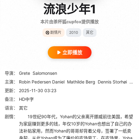
流浪少年1
本片由茶杯狐cupfox提供播放
剧情片
2010
其它
立即播放
导演：
Grete
Salomonsen
主演：
Robin Pedersen Daniel
Mathilde Berg
Dennis Storhøi
Agne
更新：
2025-11-30 03:23
备注：
HD中字
语言：
其它
剧情：
19世纪90年代，Yohan的父亲离开挪威前往美国，希望
为家庭赚到更多的钱，年仅10岁的Yohan也想出了自己的办
法补贴家用，然而Yohan的哥哥却背着父母，签署了一纸卖
身契，从此Yohan成为了廉价的农场劳工。在农场里，Yoha