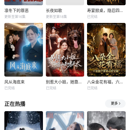
凛冬下的罪恶
长夜如歌
寿宴掀桌，隐忍四年我封神
更新至第16集
更新至第18集
已完结
风从海底来
别惹大小姐，她靠山是哮天犬
八朵金花有福，六零猎户爹进山挖宝藏
已完结
已完结
已完结
正在热播
更多