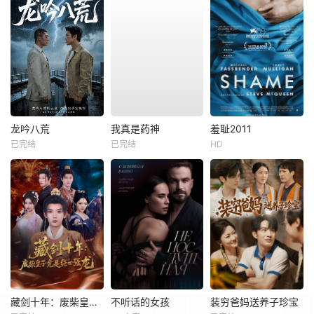
龙吟八荒
我真是药神
羞耻2011
已完结
已完结
HD
藏剑十年：废柴皇子竟是绝世强龙
不听话的女孩
装穷爸妈送养子珍宝