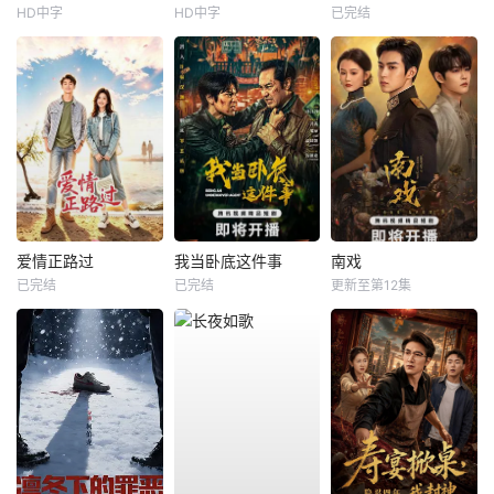
HD中字
HD中字
已完结
爱情正路过
我当卧底这件事
南戏
已完结
已完结
更新至第12集