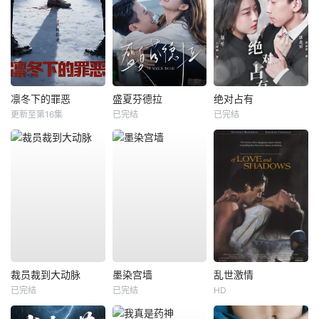
凛冬下的罪恶
盛夏芬德拉
绝对占有
更新至第16集
已完结
已完结
裁员裁到大动脉
墨染宫墙
乱世激情
已完结
已完结
HD