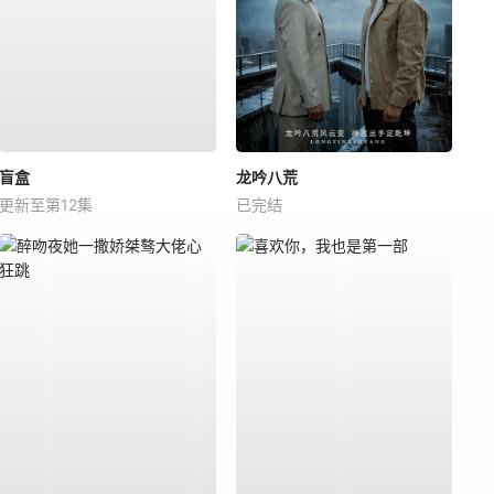
盲盒
龙吟八荒
更新至第12集
已完结