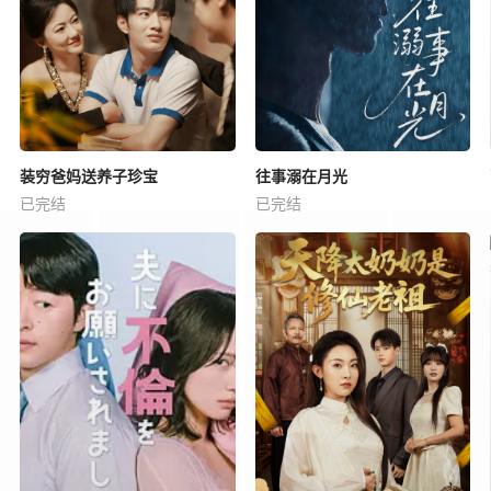
装穷爸妈送养子珍宝
往事溺在月光
已完结
已完结