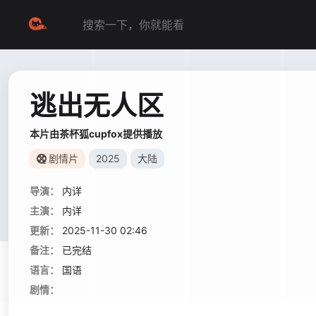
逃出无人区
本片由茶杯狐cupfox提供播放
剧情片
2025
大陆
导演：
内详
主演：
内详
更新：
2025-11-30 02:46
备注：
已完结
语言：
国语
剧情：