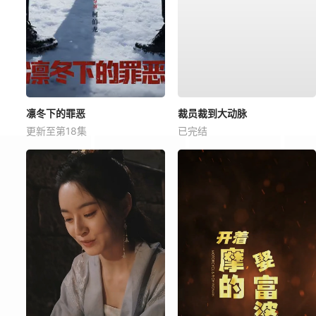
凛冬下的罪恶
裁员裁到大动脉
更新至第18集
已完结