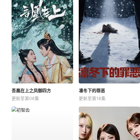
吾凰在上之凤御四方
凛冬下的罪恶
更新至第06集
更新至第18集