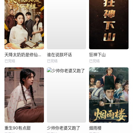
天降太奶奶是修仙老祖
谁在说朕坏话
狂神下山
已完结
已完结
已完结
重生90有点甜
少帅你老婆又跑了
烟雨楼