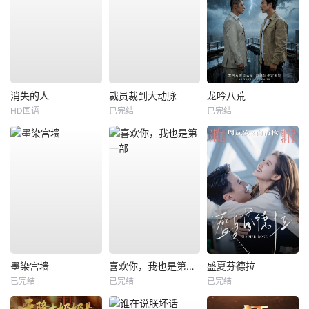
消失的人
裁员裁到大动脉
龙吟八荒
HD国语
已完结
已完结
墨染宫墙
喜欢你，我也是第一部
盛夏芬德拉
已完结
已完结
已完结