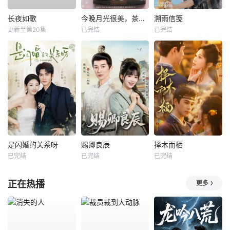
长夜如歌
今晚月光很美，茶香四溢
溯雨信笺
更新至第20集
已完结
已完结
是闪婚的关系呀
赐卿良辰
择木而栖
已完结
已完结
已完结
正在热播
更多