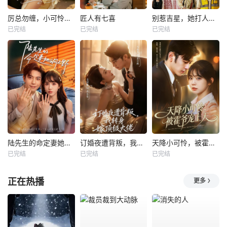
厉总勿缠，小可怜只想当厂妹
匠人有七喜
别惹吉星，她打人专打脸
已完结
已完结
已完结
陆先生的命定妻她飒又野
订婚夜遭背叛，我转身嫁顶级大佬
天降小可怜，被霍爷宠上天
已完结
已完结
已完结
正在热播
更多