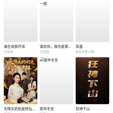
谁在说朕坏话
喜欢你，我也是第一部
盲盒
已完结
已完结
更新至第10集
天降太奶奶是修仙老祖
那年冬至
狂神下山