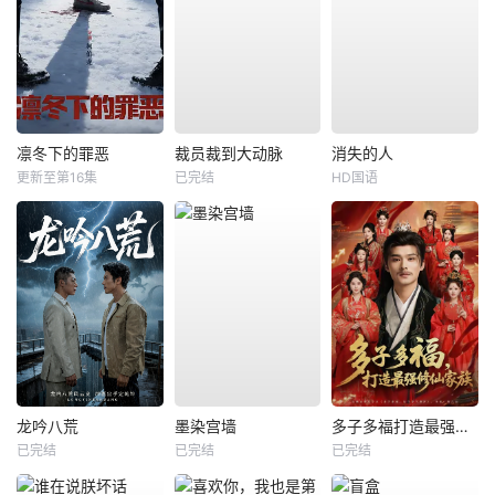
凛冬下的罪恶
裁员裁到大动脉
消失的人
更新至第16集
已完结
HD国语
龙吟八荒
墨染宫墙
多子多福打造最强修仙家族
已完结
已完结
已完结