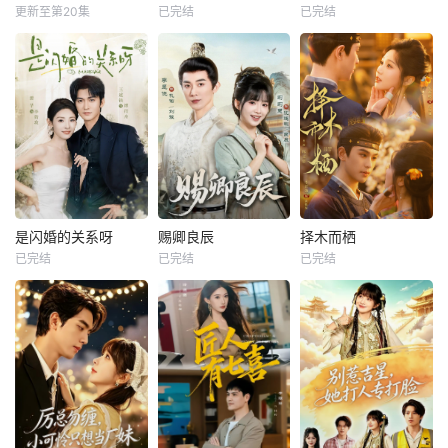
更新至第20集
已完结
已完结
是闪婚的关系呀
赐卿良辰
择木而栖
已完结
已完结
已完结