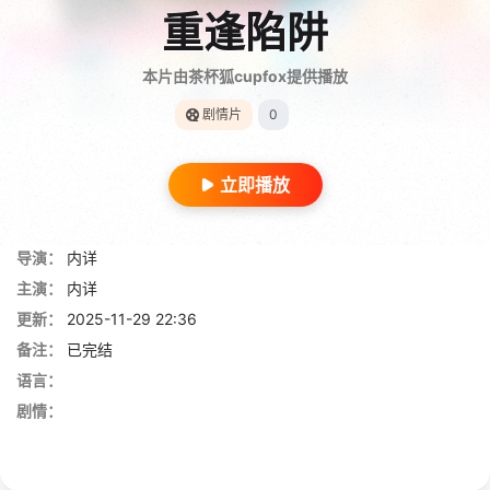
重逢陷阱
本片由茶杯狐cupfox提供播放
剧情片
0
立即播放
导演：
内详
主演：
内详
更新：
2025-11-29 22:36
备注：
已完结
语言：
剧情：