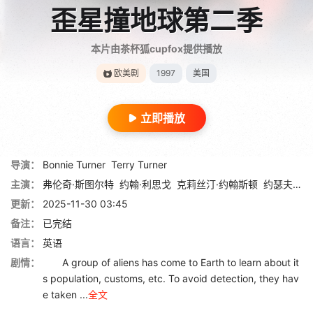
歪星撞地球第二季
本片由茶杯狐cupfox提供播放
欧美剧
1997
美国
立即播放
导演：
Bonnie Turner
Terry Turner
主演：
弗伦奇·斯图尔特
约翰·利思戈
克莉丝汀·约翰斯顿
约瑟夫·高登-莱维特
更新：
2025-11-30 03:45
备注：
已完结
语言：
英语
剧情：
A group of aliens has come to Earth to learn about it
s population, customs, etc. To avoid detection, they hav
e taken ...
全文