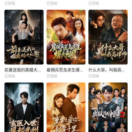
已完结
已完结
已完结
前妻送我的离婚大礼包
雇佣兵荒岛求生爆火出圈第二季
什么大哥，叫我高律师
已完结
已完结
已完结