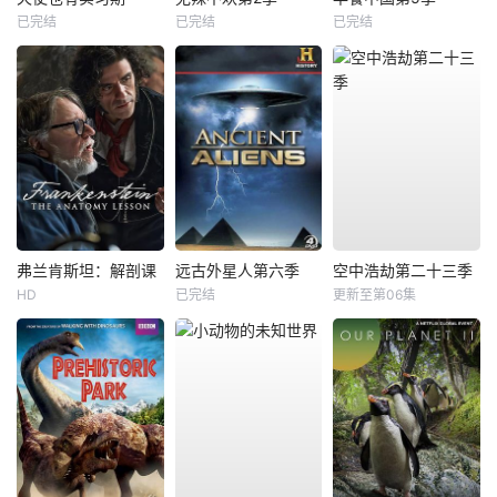
已完结
已完结
已完结
弗兰肯斯坦：解剖课
远古外星人第六季
空中浩劫第二十三季
HD
已完结
更新至第06集