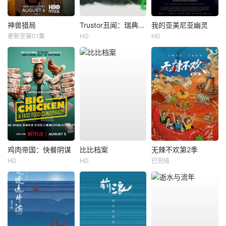
神兽猎局
Trustor丑闻：瑞典金融案内幕
我的亚美尼亚幽灵
更新至第01集
HD
HD
鸡肉帝国：快餐阴谋
比比档案
无辣不欢第2季
HD
HD
已完结