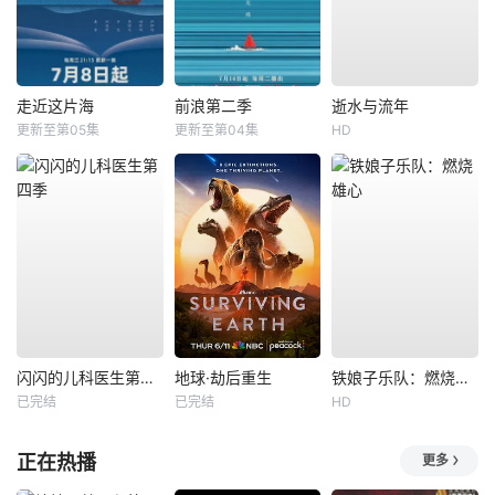
走近这片海
前浪第二季
逝水与流年
更新至第05集
更新至第04集
HD
闪闪的儿科医生第四季
地球·劫后重生
铁娘子乐队：燃烧雄心
已完结
已完结
HD
正在热播
更多