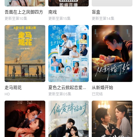
吾凰在上之凤御四方
南戏
盲盒
更新至第10集
更新至第15集
更新至第14集
走马观花
夏色之云掀起恋爱与风暴
从新婚开始
HD
更新至第05集
已完结