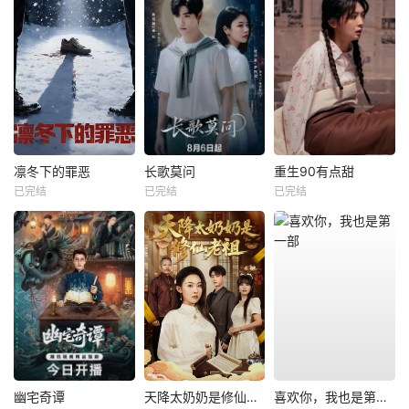
凛冬下的罪恶
长歌莫问
重生90有点甜
已完结
已完结
已完结
幽宅奇谭
天降太奶奶是修仙老祖
喜欢你，我也是第一部