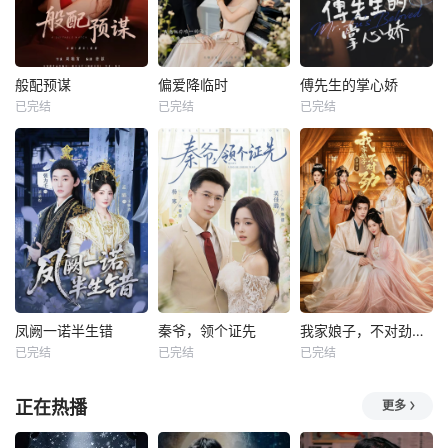
般配预谋
偏爱降临时
傅先生的掌心娇
已完结
已完结
已完结
凤阙一诺半生错
秦爷，领个证先
我家娘子，不对劲第四季
已完结
已完结
已完结
正在热播
更多