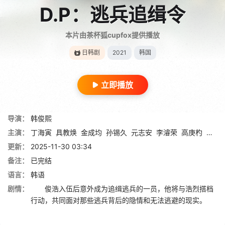
D.P：逃兵追缉令
本片由茶杯狐cupfox提供播放
日韩剧
2021
韩国
立即播放
导演：
韩俊熙
主演：
丁海寅
具教焕
金成均
孙锡久
元志安
李濬荣
高庚杓
朴柾
更新：
2025-11-30 03:34
备注：
已完结
语言：
韩语
剧情：
俊浩入伍后意外成为追缉逃兵的一员，他将与浩烈搭档
行动，共同面对那些逃兵背后的隐情和无法逃避的现实。