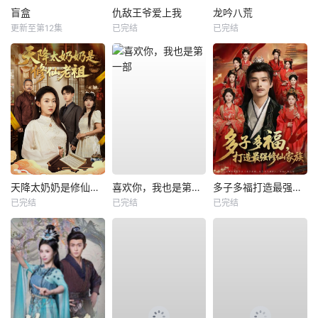
盲盒
仇敌王爷爱上我
龙吟八荒
更新至第12集
已完结
已完结
天降太奶奶是修仙老祖
喜欢你，我也是第一部
多子多福打造最强修仙家族
已完结
已完结
已完结