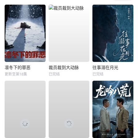
凛冬下的罪恶
裁员裁到大动脉
往事溺在月光
更新至第18集
已完结
已完结