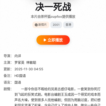
决一死战
本片由茶杯狐cupfox提供播放
剧情片
2001
香港
立即播放
导演：
内详
主演：
罗家英
林敏聪
更新：
2025-11-30 04:55
备注：
HD国语
语言：
国语
剧情：
一部令你目不暇给的另类古惑仔电影，一套笑到你死打
到飞起的狂笑式剧。电影台编剧王玉成因一个得奖的戏本而
声名大噪，使到很多人找他编剧；但因为用脑过度，把幻想
和现实混淆了起来，令自己代入了戏中人物，做出一些自己