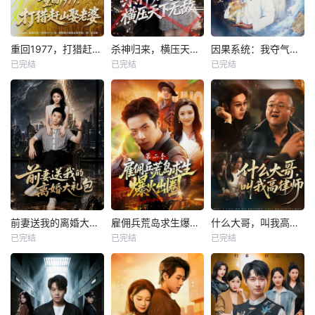
重回1977，打猎赶山娶老婆
杀神归来，横压天下无敌
因果系统：我夺气运救苍生
已完结
已完结
已完结
前妻送我的离婚大礼包
雇佣兵荒岛求生爆火出圈第二季
什么大哥，叫我高律师
已完结
已完结
已完结