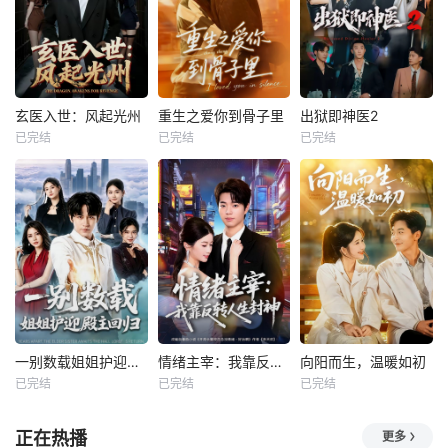
玄医入世：风起光州
重生之爱你到骨子里
出狱即神医2
已完结
已完结
已完结
一别数载姐姐护迎殿主回归
情绪主宰：我靠反转人生封神
向阳而生，温暖如初
已完结
已完结
已完结
正在热播
更多