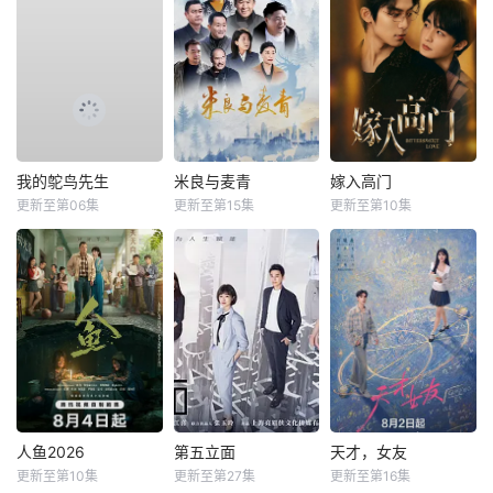
我的鸵鸟先生
米良与麦青
嫁入高门
更新至第06集
更新至第15集
更新至第10集
人鱼2026
第五立面
天才，女友
更新至第10集
更新至第27集
更新至第16集