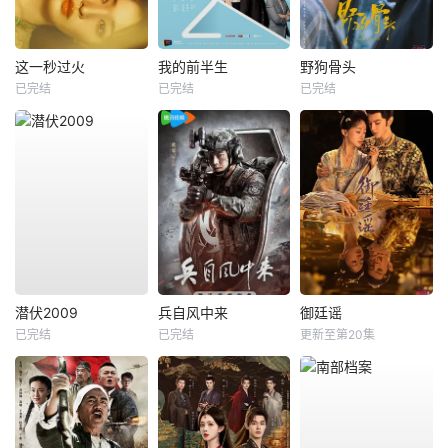
这一秒过火
我的前半生
野狗骨头
已完结
已完结
已完结
潜伏2009
兵自风中来
御廷谣
已完结
已完结
更新至第20集