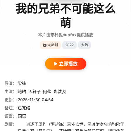
我的兄弟不可能这么
萌
本片由茶杯狐cupfox提供播放
大陆剧
2022
大陆
立即播放
导演：
梁锋
主演：
籍皓
孟轩子
阿盐
郑啟姿
更新：
2025-11-30 04:54
备注：
已完结
语言：
国语
剧情：
讲述了周屿（阿盐饰）意外去世，灵魂附身金毛狗陪伴
兄弟朱可（籍皓饰）。开始帮朱可反抗领导压榨、揭穿伪善