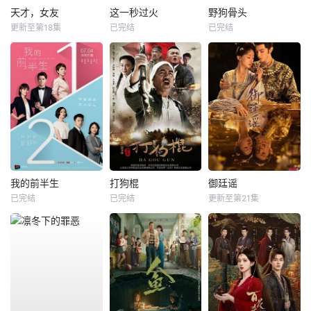
天才，女友
这一秒过火
野狗骨头
更新至第18集
已完结
已完结
我的前半生
打狗棍
御廷谣
已完结
已完结
更新至第21集