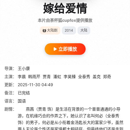
嫁给爱情
本片由茶杯狐cupfox提供播放
大陆剧
2014
大陆
立即播放
导演：
王小康
主演：
李晨
韩雨芹
贾青
潘虹
李昊臻
全泰秀
盖克
郑奇
更新：
2025-11-30 04:49
备注：
已完结
语言：
国语
剧情：
燕茜（贾青 饰）是生活在背景的一个普普通通的小导
游，在机缘巧合的作弄之下，她认识了名叫何必（全泰秀
饰）的男子，何必是从小衔着金汤匙长大的富家少爷，虽然
两人无论是个性还是家境都大相径庭，但最终他们还是走到