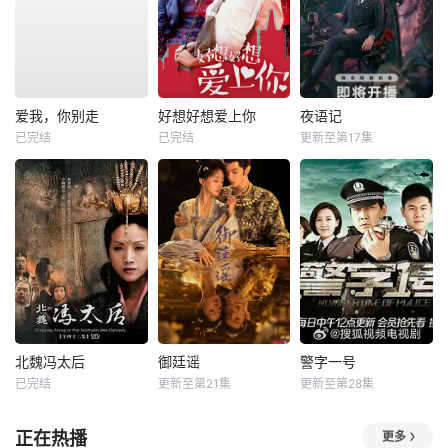
爱我，你别走
好想好想爱上你
夜语记
已完结
已完结
更新至第17集
北魏冯太后
御廷谣
警字一号
已完结
更新至第21集
更新至第28集
正在热播
更多