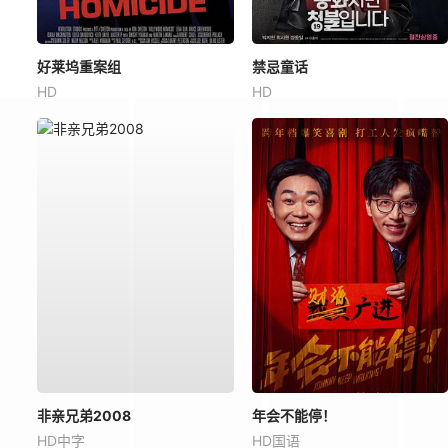
好莱坞重案组
禁忌童话
HD
HD
非亲兄弟2008
年会不能停！
HD中字
HD国语