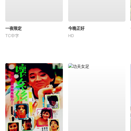
一夜限定
今晚正好
TC中字
HD