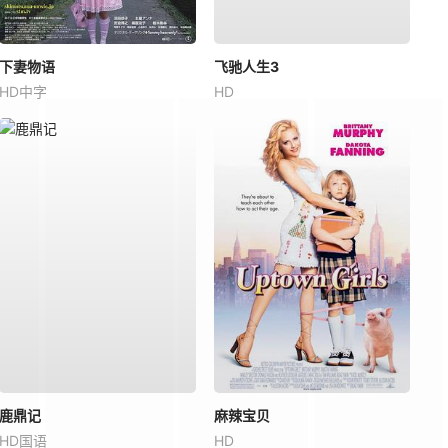
下妻物语
飞驰人生3
HD中字
HD
鹿鼎记
麻辣宝贝
HD国语
HD