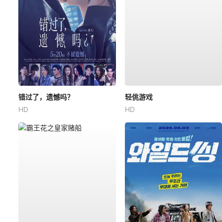
错过了，遗憾吗？
轻佻游戏
HD
HD