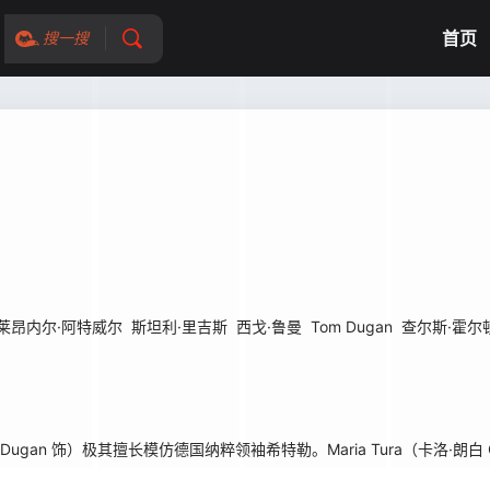
首页
搜一搜
莱昂内尔·阿特威尔
斯坦利·里吉斯
西戈·鲁曼
Tom Dugan
查尔斯·霍尔
n 饰）极其擅长模仿德国纳粹领袖希特勒。Maria Tura（卡洛·朗白 Carol