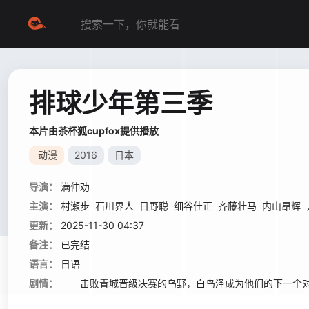
排球少年第三季
本片由茶杯狐cupfox提供播放
动漫
2016
日本
导演：
满仲劝
主演：
村瀬步
石川界人
日野聪
细谷佳正
齐藤壮马
内山昂辉
更新：
2025-11-30 04:37
备注：
已完结
语言：
日语
剧情：
击败青城晋级决赛的乌野，白鸟泽成为他们的下一个