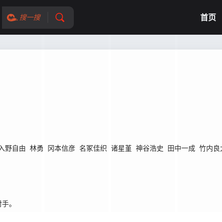
首页
搜一搜
入野自由
林勇
冈本信彦
名冢佳织
诸星堇
神谷浩史
田中一成
竹内良
对手。