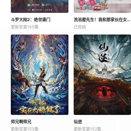
斗罗大陆2：绝世唐门
洗浴屋先生！我和那家伙在女浴池！？
更新至第165集
已完结
师兄啊师兄
仙逆
更新至第153集
更新至第152集