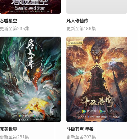
吞噬星空
凡人修仙传
更新至第235集
更新至第186集
完美世界
斗破苍穹 年番
更新至第281集
更新至第207集