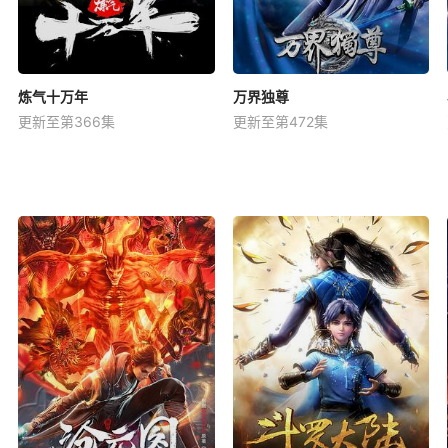
炼气十万年
万界独尊
更新至第366集
更新至第472集