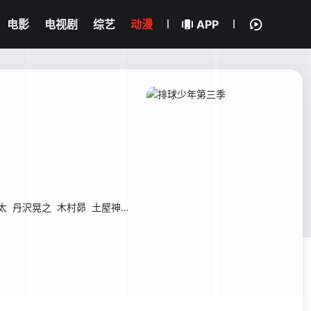
电影
电视剧
综艺
动漫
APP
太
丹沢晃之
木村昴
土屋神叶
丰永利行
大森大树
福田贤二
寺岛拓笃