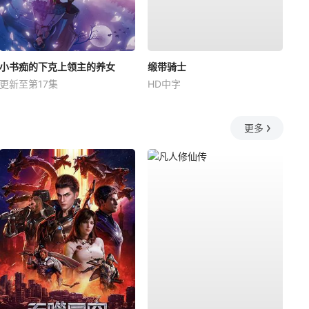
小书痴的下克上领主的养女
缎带骑士
更新至第17集
HD中字
更多