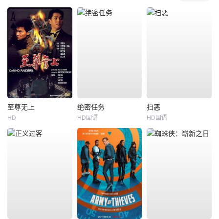
至尊无上
绝密任务
扫恶
HD
HD国语
HD国语