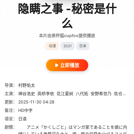
隐瞒之事 -秘密是什
么
本片由茶杯狐cupfox提供播放
动漫
2021
日本
立即播放
导演：
村野佑太
主演：
神谷浩史
高桥李依
花江夏树
八代拓
安野希世乃
佐仓绫音
更新：
2025-11-30 04:28
备注：
HD中字
语言：
日语
剧情：
アニメ「かくしごと」はマンガ家であることを娘に内
緒にしている後藤可久士と、娘・姫の日常をつづるコメデ