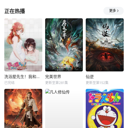
正在热播
更多
洗浴屋先生！我和那家伙在女浴池！？
完美世界
仙逆
已完结
更新至第281集
更新至第152集