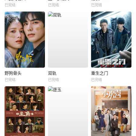
已完结
已完结
已完结
野狗骨头
双轨
重生之门
已完结
已完结
已完结