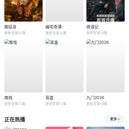
御廷谣
幽宅奇谭
夜语记
更新至第20集
更新至第15集
更新至第16集
南戏
盲盒
九门2026
更新至第13集
更新至第12集
更新至第18集
正在热播
更多