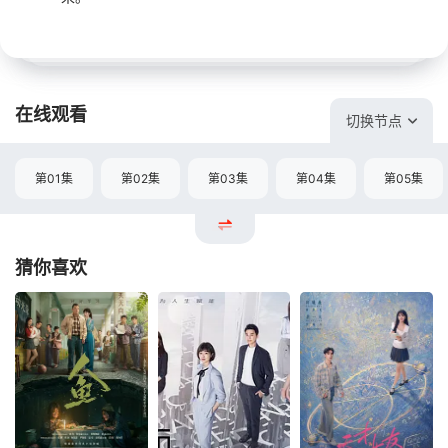
在线观看
切换节点
第01集
第02集
第03集
第04集
第05集
猜你喜欢