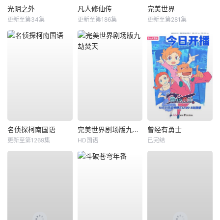
光阴之外
凡人修仙传
完美世界
更新至第34集
更新至第186集
更新至第281集
名侦探柯南国语
完美世界剧场版九劫焚天
曾经有勇士
更新至第1269集
HD国语
已完结