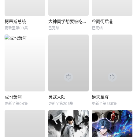
柯蒂斯总统
大神同学想要被吃掉BD版
谷雨街后巷
更新至第03集
已完结
已完结
成也萧河
灵武大陆
逆天至尊
更新至第04集
更新至第205集
更新至第539集