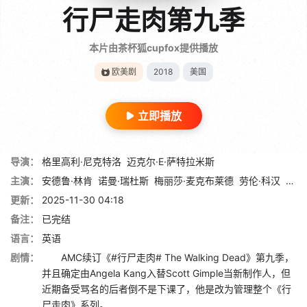
行尸走肉第九季
本片由茶杯狐cupfox提供播放
欧美剧
2018
美国
立即播放
导演：
格里高利·尼克特洛
迈克尔·E·萨特拉米斯
主演：
安德鲁·林肯
诺曼·瑞杜斯
梅丽莎·麦克布莱德
劳伦·科汉
丹娜
更新：
2025-11-30 04:18
备注：
已完结
语言：
英语
剧情：
AMC续订《#行尸走肉# The Walking Dead》第九季，
并且确定由Angela Kang入替Scott Gimple当新制作人，但
近期备受骂名的后者倒不是下课了，他是改为管理整个《行
尸走肉》系列。