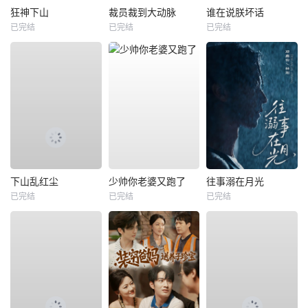
狂神下山
裁员裁到大动脉
谁在说朕坏话
已完结
已完结
已完结
下山乱红尘
少帅你老婆又跑了
往事溺在月光
已完结
已完结
已完结