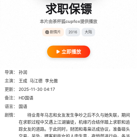
求职保镖
本片由茶杯狐cupfox提供播放
剧情片
2016
大陆
立即播放
导演：
孙润
主演：
王成
马江德
李允傲
更新：
2025-11-30 04:17
备注：
HD国语
语言：
国语
剧情：
待业青年马志和女友发生争吵之后不久与她失联，期间
在求职过程中又遇上江湖骗徒，机缘巧合结伴踏上求职和追
踪女友的道路。于此同时，财团和毒枭达成协议，准备碰头
交易。另外，嫖客和街女的人肉生意，夜悄然进行中。各派