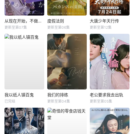
从现在开始，不做朋友了吧。
度假法则
大唐少年天行传
更新至第07集
更新至第06集
更新至第12集
我以纸人镇百鬼
我们的排练
老公要求我去出轨
已完结
更新至第04集
更新至第05集