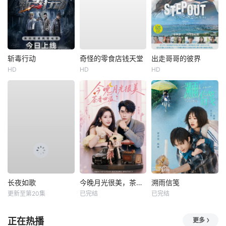
斩毒行动
奇怪的零食店钱天堂
出走哥哥的彼界
HD
HD
HD
长夜如歌
今晚月光很美，茶香四溢
溯雨信笺
更新至第20集
已完结
已完结
正在热播
更多