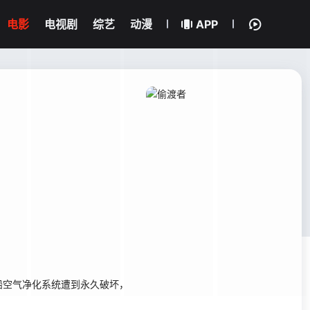
电影
电视剧
综艺
动漫
APP
空气净化系统遭到永久破坏，