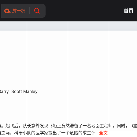
首页
搜一搜
Barry
Scott Manley
。起飞后，队长意外发现飞船上竟然滞留了一名地面工程师。同时，飞船
之际，科研小队的医学家提出了一个危险的求生计...
全文