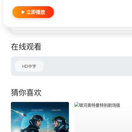
立即播放
在线观看
HD中字
猜你喜欢