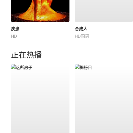
疾患
合成人
HD
HD国语
正在热播