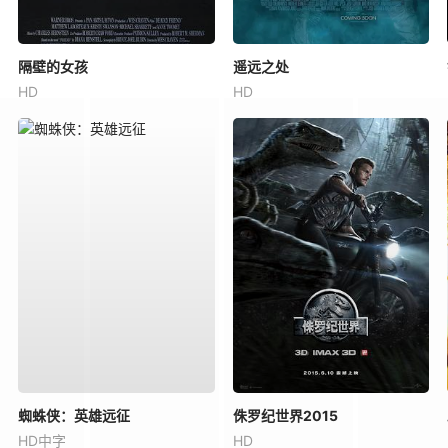
隔壁的女孩
遥远之处
HD
HD
蜘蛛侠：英雄远征
侏罗纪世界2015
HD中字
HD