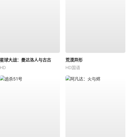
星球大战：曼达洛人与古古
荒漠异形
HD
HD国语