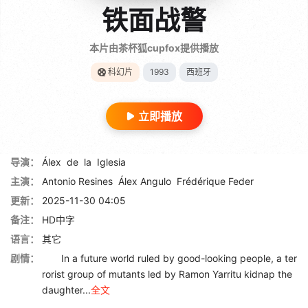
铁面战警
本片由茶杯狐cupfox提供播放
科幻片
1993
西班牙
立即播放
导演：
Álex
de
la
Iglesia
主演：
Antonio Resines
Álex Angulo
Frédérique Feder
更新：
2025-11-30 04:05
备注：
HD中字
语言：
其它
剧情：
In a future world ruled by good-looking people, a ter
rorist group of mutants led by Ramon Yarritu kidnap the
daughter...
全文