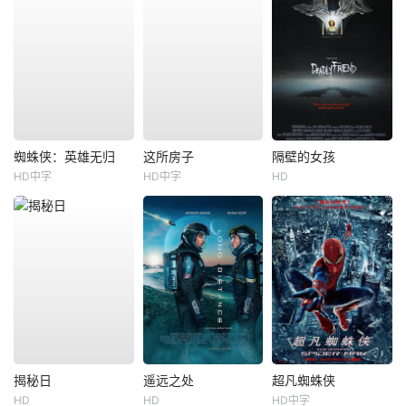
蜘蛛侠：英雄无归
这所房子
隔壁的女孩
HD中字
HD中字
HD
揭秘日
遥远之处
超凡蜘蛛侠
HD
HD
HD中字