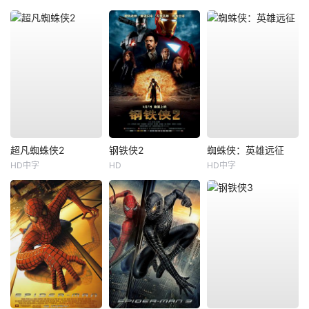
超凡蜘蛛侠2
钢铁侠2
蜘蛛侠：英雄远征
HD中字
HD
HD中字