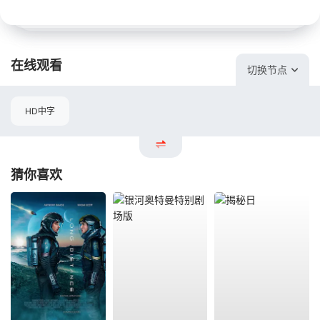
在线观看
切换节点
HD中字
猜你喜欢