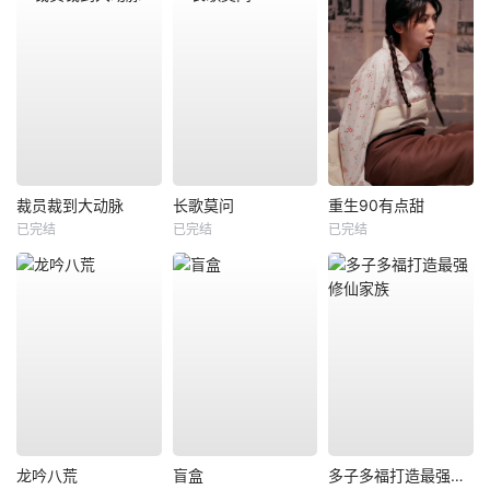
裁员裁到大动脉
长歌莫问
重生90有点甜
已完结
已完结
已完结
龙吟八荒
盲盒
多子多福打造最强修仙家族