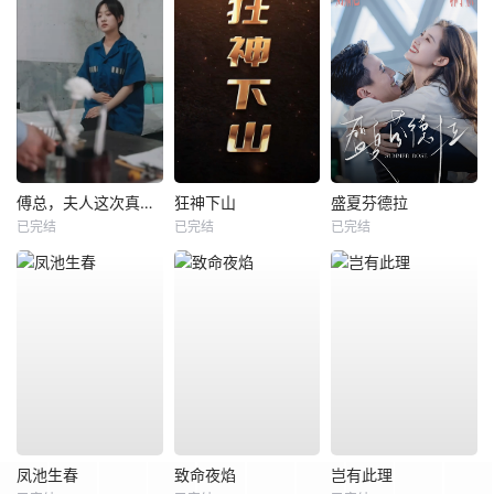
傅总，夫人这次真的死了
狂神下山
盛夏芬德拉
已完结
已完结
已完结
凤池生春
致命夜焰
岂有此理