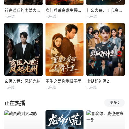
前妻送我的离婚大礼包
雇佣兵荒岛求生爆火出圈第二季
什么大哥，叫我高律师
已完结
已完结
已完结
玄医入世：风起光州
重生之爱你到骨子里
出狱即神医2
已完结
已完结
已完结
正在热播
更多