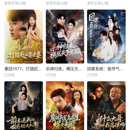
更新至第06集
更新至第06集
更新至第22集
重回1977，打猎赶山娶老婆
杀神归来，横压天下无敌
因果系统：我夺气运救苍生
已完结
已完结
已完结