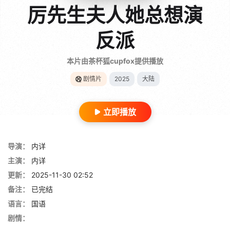
厉先生夫人她总想演
反派
本片由茶杯狐cupfox提供播放
剧情片
2025
大陆
立即播放
导演：
内详
主演：
内详
更新：
2025-11-30 02:52
备注：
已完结
语言：
国语
剧情：