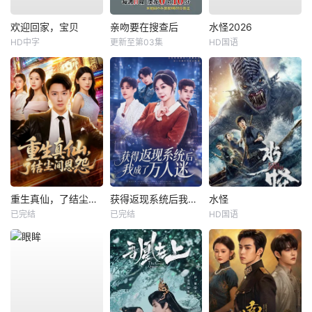
欢迎回家，宝贝
亲吻要在搜查后
水怪2026
HD中字
更新至第03集
HD国语
重生真仙，了结尘间恩怨
获得返现系统后我成了万人迷
水怪
已完结
已完结
HD国语