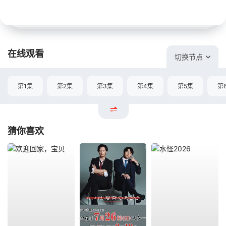
在线观看
切换节点
第1集
第2集
第3集
第4集
第5集
第
猜你喜欢