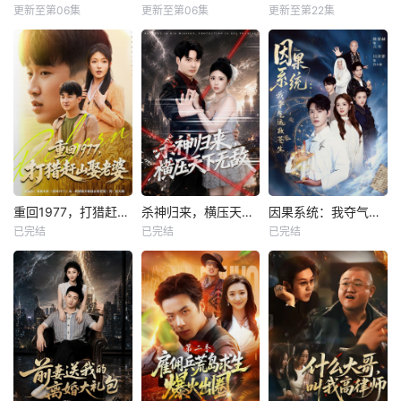
更新至第06集
更新至第06集
更新至第22集
重回1977，打猎赶山娶老婆
杀神归来，横压天下无敌
因果系统：我夺气运救苍生
已完结
已完结
已完结