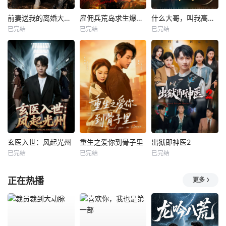
前妻送我的离婚大礼包
雇佣兵荒岛求生爆火出圈第二季
什么大哥，叫我高律师
已完结
已完结
已完结
玄医入世：风起光州
重生之爱你到骨子里
出狱即神医2
已完结
已完结
已完结
正在热播
更多