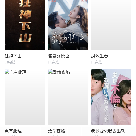
狂神下山
盛夏芬德拉
凤池生春
已完结
已完结
已完结
岂有此理
致命夜焰
老公要求我去出轨