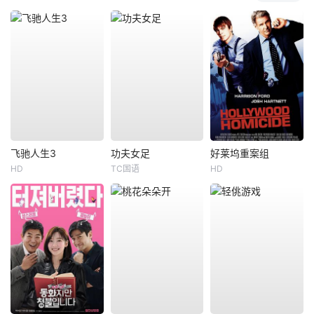
飞驰人生3
功夫女足
好莱坞重案组
HD
TC国语
HD