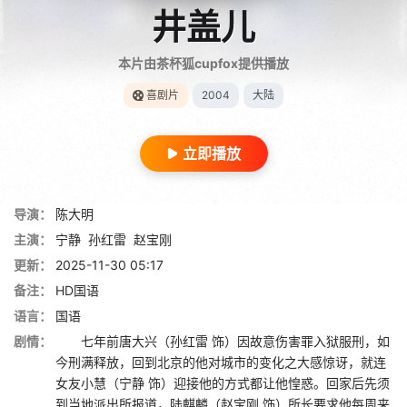
井盖儿
本片由茶杯狐cupfox提供播放
喜剧片
2004
大陆
立即播放
导演：
陈大明
主演：
宁静
孙红雷
赵宝刚
更新：
2025-11-30 05:17
备注：
HD国语
语言：
国语
剧情：
七年前唐大兴（孙红雷 饰）因故意伤害罪入狱服刑，如
今刑满释放，回到北京的他对城市的变化之大感惊讶，就连
女友小慧（宁静 饰）迎接他的方式都让他惶惑。回家后先须
到当地派出所报道，陆麒麟（赵宝刚 饰）所长要求他每周来