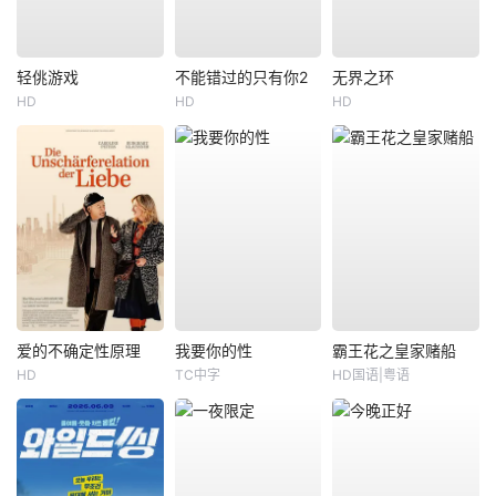
轻佻游戏
不能错过的只有你2
无界之环
HD
HD
HD
爱的不确定性原理
我要你的性
霸王花之皇家赌船
HD
TC中字
HD国语|粤语