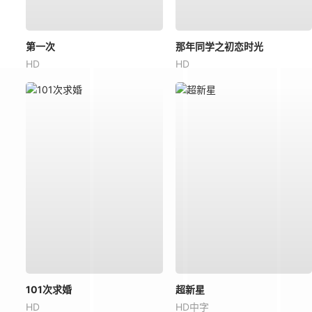
第一次
那年同学之初恋时光
HD
HD
101次求婚
超新星
HD
HD中字