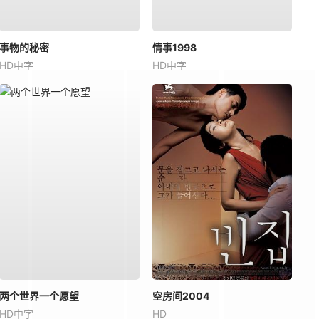
事物的秘密
情事1998
HD中字
HD中字
两个世界一个愿望
空房间2004
HD中字
HD