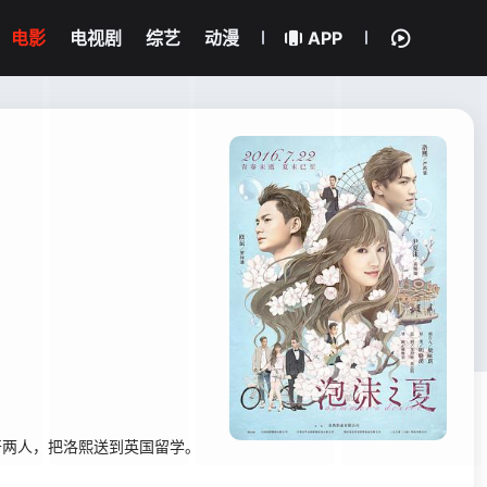
电影
电视剧
综艺
动漫
APP
开两人，把洛熙送到英国留学。