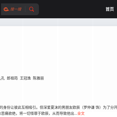
首页
搜一搜
九孔
郎祖筠
王冠逸
陈雅丽
的身份让彼此互相吸引。但深爱夏沫的男朋友欧辰（罗仲谦 饰）为了分
悲痛欲绝，将一切怪罪于欧辰，从而导致他出...
全文