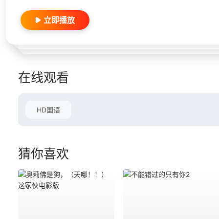
立即播放
在线观看
HD国语
猜你喜欢