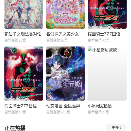
花仙子之魔法香对论
名侦探光之美少女！
假面骑士ZZZ国语
更新至第23集
更新至第28集
更新至第47集
假面骑士ZZZ日语
动态漫画·全民诡异：开局掌握零元购
小星帽尼欧欧
更新至第47集
更新至第273集
更新至第21集
正在热播
更多