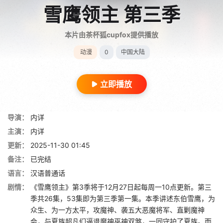
雪鹰领主 第三季
本片由茶杯狐cupfox提供播放
动漫
0
中国大陆
立即播放
导演：
内详
主演：
内详
更新：
2025-11-30 01:45
备注：
已完结
语言：
汉语普通话
剧情：
《雪鹰领主》第3季将于12月27日起每周一10点更新。第三
季共26集，53集即为第三季第一集。本季讲述东伯雪鹰，为
众生、为一方太平，攻魔神、袭五大恶魔将军、直剿魔神
会，与夏族超凡们逼退魔神巫神双煞，一同守护了夏族。而