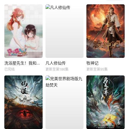
洗浴屋先生！我和那家伙在女浴池！？
凡人修仙传
牧神记
已完结
更新至第186集
更新至第95集