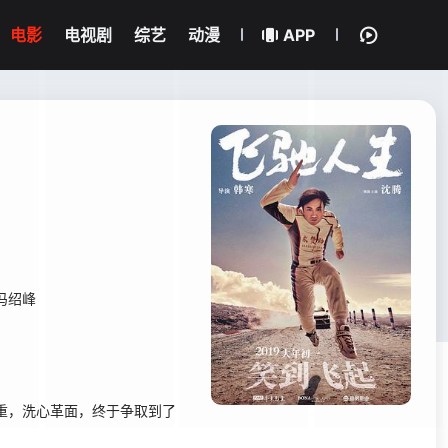
电影
电视剧
综艺
动漫
APP
冯绍峰
重，洗心革面，终于争取到了