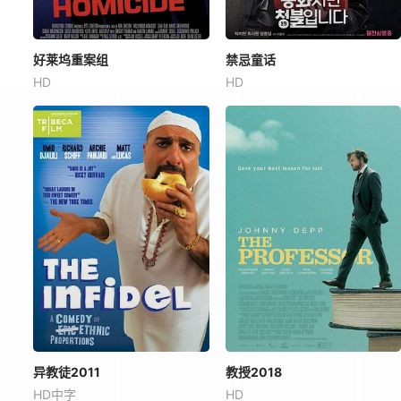
好莱坞重案组
禁忌童话
HD
HD
异教徒2011
教授2018
HD中字
HD