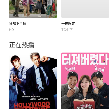
狂唱下半场
一夜限定
HD
TC中字
正在热播