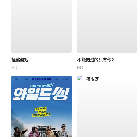
轻佻游戏
不能错过的只有你2
HD
HD