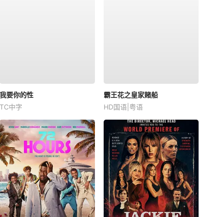
我要你的性
霸王花之皇家赌船
TC中字
HD国语|粤语