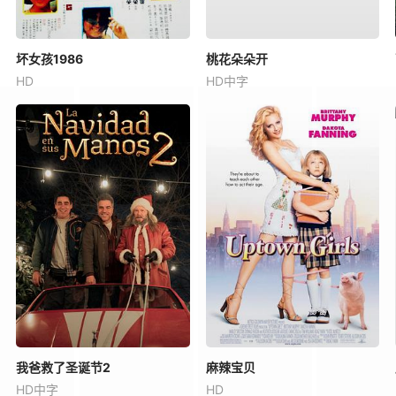
坏女孩1986
桃花朵朵开
HD
HD中字
我爸救了圣诞节2
麻辣宝贝
HD中字
HD