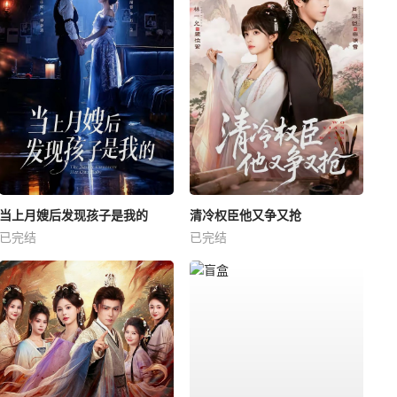
当上月嫂后发现孩子是我的
清冷权臣他又争又抢
已完结
已完结