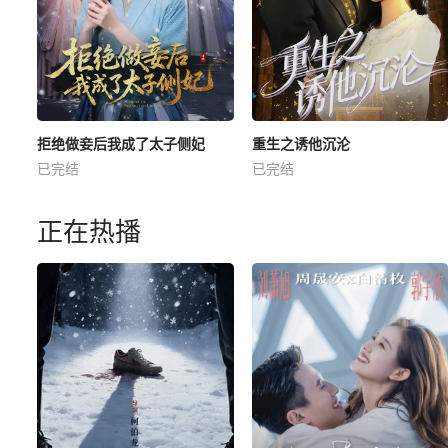
拒绝做妾后我成了太子侧妃
重生之诱他沉沦
已完结
已完结
正在热播