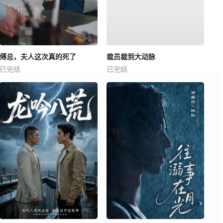
傅总，夫人这次真的死了
裁员裁到大动脉
已完结
已完结