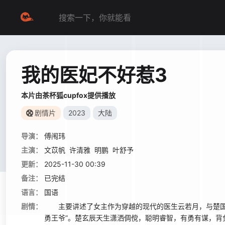
我的医妃不好惹3
本片由茶杯狐cupfox提供播放
剧情片
2023
大陆
导演：
傅闱玮
主演：
文苡帆
许清雅
明鹏
叶舒予
更新：
2025-11-30 00:39
备注：
已完结
语言：
国语
剧情：
主要讲述了女主作为穿越的现代的医生云若月，与楚国“第一
勇王爷”。楚玄辰天生潇洒倜傥，聪明睿智，有勇有谋，背负