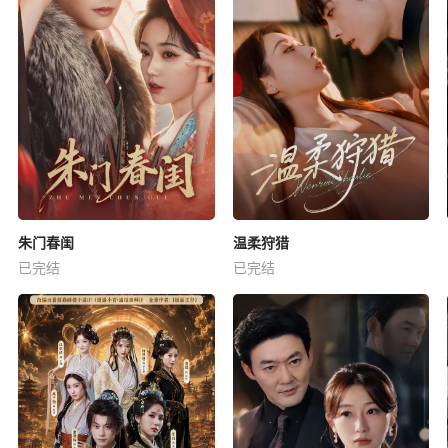
朱门春闺
温柔狩猎
已完结
已完结