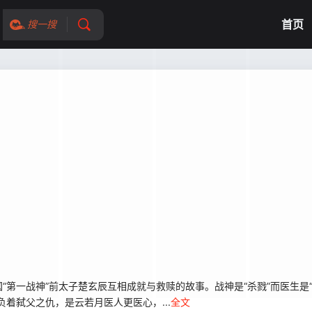
首页
搜一搜
战神”前太子楚玄辰互相成就与救赎的故事。战神是“杀戮”而医生是“救
着弑父之仇，是云若月医人更医心，...
全文