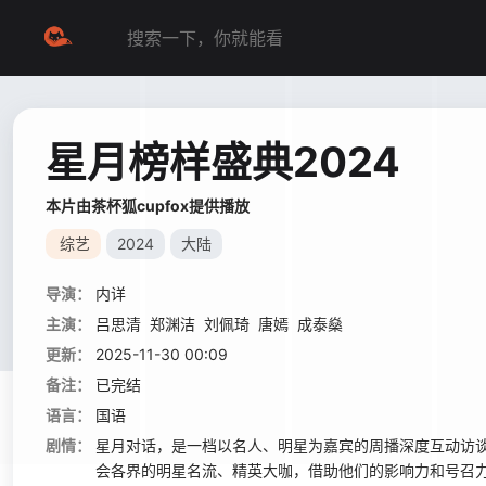
星月榜样盛典2024
本片由茶杯狐cupfox提供播放
综艺
2024
大陆
导演：
内详
主演：
吕思清
郑渊洁
刘佩琦
唐嫣
成泰燊
更新：
2025-11-30 00:09
备注：
已完结
语言：
国语
剧情：
星月对话，是一档以名人、明星为嘉宾的周播深度互动访谈
会各界的明星名流、精英大咖，借助他们的影响力和号召力，