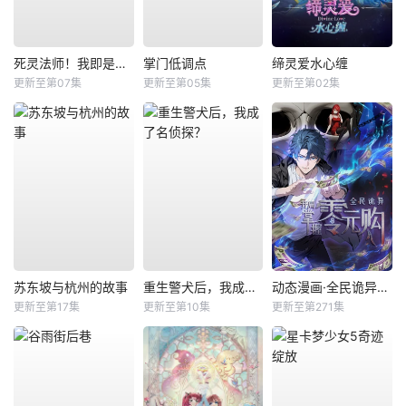
死灵法师！我即是天灾
掌门低调点
缔灵爱水心缠
更新至第07集
更新至第05集
更新至第02集
苏东坡与杭州的故事
重生警犬后，我成了名侦探？
动态漫画·全民诡异：开局掌握零元购
更新至第17集
更新至第10集
更新至第271集