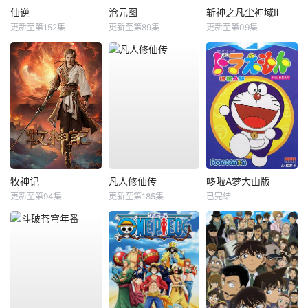
仙逆
沧元图
斩神之凡尘神域Ⅱ
更新至第152集
更新至第89集
更新至第09集
牧神记
凡人修仙传
哆啦A梦大山版
更新至第94集
更新至第185集
已完结