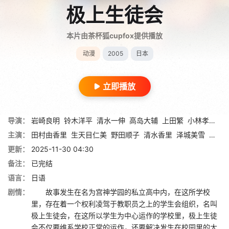
极上生徒会
本片由茶杯狐cupfox提供播放
动漫
2005
日本
立即播放
导演：
岩崎良明
铃木洋平
清水一伸
高岛大辅
上田繁
小林孝嗣
友
主演：
田村由香里
生天目仁美
野田顺子
清水香里
泽城美雪
佐久
更新：
2025-11-30 04:30
备注：
已完结
语言：
日语
剧情：
故事发生在名为宫神学园的私立高中内，在这所学校
里，存在着一个权利凌驾于教职员之上的学生会组织，名叫
极上生徒会，在这所以学生为中心运作的学校里，极上生徒
会不仅要维系学校正常的运作，还要解决发生在校园里的大