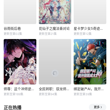
谷雨街后巷
花仙子之魔法香对论
星卡梦少女5奇迹绽放
更新至第02集
更新至第21集
更新至第12集
师尊：这个冲师逆徒才不是圣子动态漫
全民转职：驭龙师是最弱职业？动态漫
绑定破产AI，我开局氪成大神动态漫
更新至第189集
更新至第94集
更新至第39集
正在热播
更多