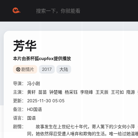
芳华
本片由茶杯狐cupfox提供播放
剧情片
2017
大陆
导演：
冯小刚
主演：
黄轩
苗苗
钟楚曦
杨采钰
李晓峰
王天辰
王可如
隋源
更新：
2025-11-30 05:05
备注：
HD国语
语言：
国语
剧情：
故事发生在上世纪七十年代，寄人篱下的少女何小萍（苗
同，她依然得忍受遭人唾弃和欺侮的生活。唯一给过她温暖的