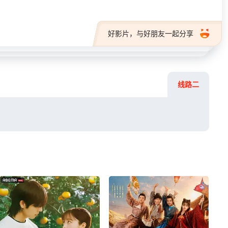
好影片，与好朋友一起分享
线路二