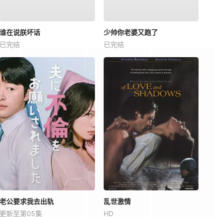
谁在说朕坏话
少帅你老婆又跑了
已完结
已完结
老公要求我去出轨
乱世激情
更新至第05集
HD