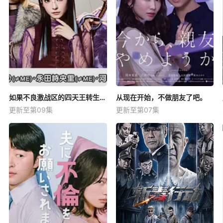
如果不良激战区的四天王转生成了偶像团体？
从现在开始，不做朋友了吧。
更新至第09集
更新至第07集