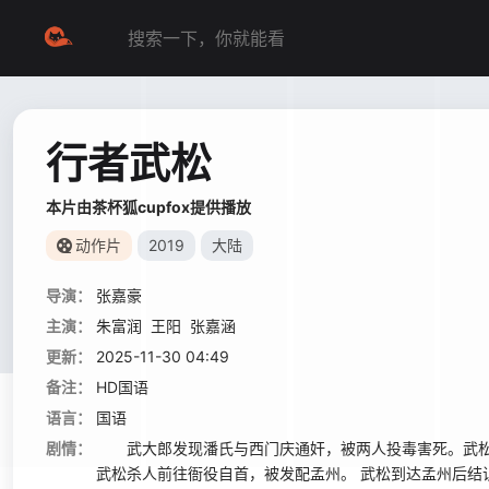
行者武松
本片由茶杯狐cupfox提供播放
动作片
2019
大陆
导演：
张嘉豪
主演：
朱富润
王阳
张嘉涵
更新：
2025-11-30 04:49
备注：
HD国语
语言：
国语
剧情：
武大郎发现潘氏与西门庆通奸，被两人投毒害死。武松
武松杀人前往衙役自首，被发配孟州。 武松到达孟州后结识