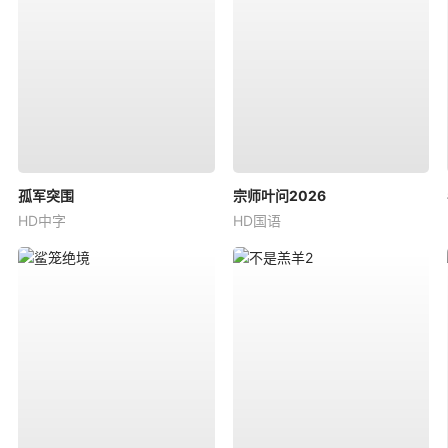
孤军突围
宗师叶问2026
HD中字
HD国语