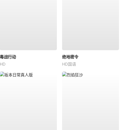
毒战行动
绝地密令
HD
HD国语